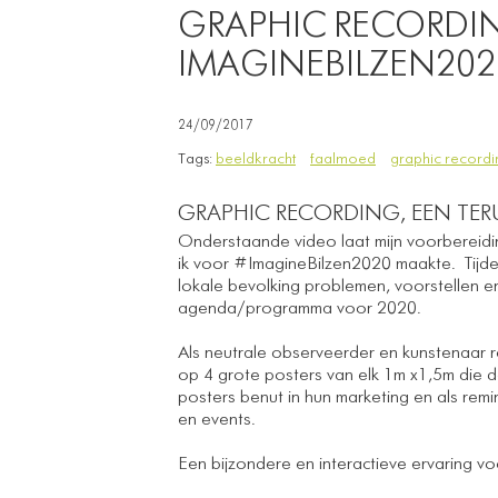
GRAPHIC RECORDI
IMAGINEBILZEN202
24/09/2017
Tags:
beeldkracht
faalmoed
graphic recordi
GRAPHIC RECORDING, EEN TER
Onderstaande video laat mijn voorbereiding
ik voor #ImagineBilzen2020 maakte. Tijdens
lokale bevolking problemen, voorstellen 
agenda/programma voor 2020.
Als neutrale observeerder en kunstenaar re
op 4 grote posters van elk 1m x1,5m die d
posters benut in hun marketing en als rem
en events.
Een bijzondere en interactieve ervaring v