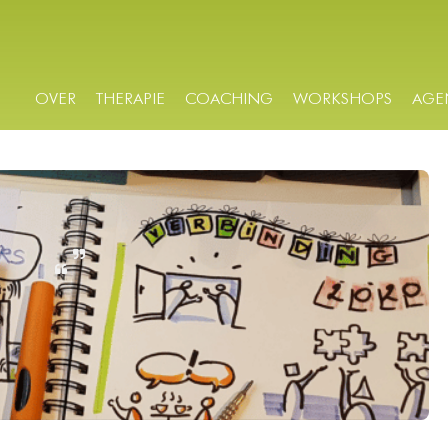
OVER
THERAPIE
COACHING
WORKSHOPS
AGE