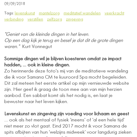
09/09/2018
Tags:
levenskunst
mantelzorg
meditatief wandelen
veerkracht
verbinding
verstillen
zelfzorg
zingeving
"Geniet van de kleinde dingen in het leven.
Op een dag kijk je terug en besef je dat dit de grote dingen
waren."
Kurt Vonnegut
Sommige dingen wil je blijven koesteren omdat ze impact
hadden, ... ook in kleine dingen.
Zo herinnerde deze foto's mij van de meditatieve wandeling
die ik voor Samana CM te kuuroord Spa mocht begeleiden.
Dit zal meteen het eerste artikel op mijn vernieuwde website
zijn. Hier geef ik graag de toon mee aan van mijn herzien
aanbod. Een sabbat komt als het nodig is, en laat je
bewuster naar het leven kijken.
Levenskunst en zingeving zijn voeding voor lichaam en geest
... ook als het mentaal of fysiek 'ineens' of 'al een hele tijd'
niet meer zo vlot gaat. Eind 2017 mocht ik voor Samana de
spits afbijten van hun 'welzijns midweek' voor langdurig zieken