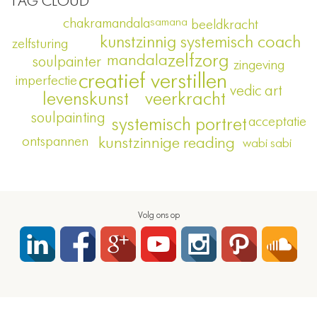
TAG CLOUD
chakramandala
samana
beeldkracht
kunstzinnig systemisch coach
zelfsturing
zelfzorg
mandala
soulpainter
zingeving
creatief verstillen
imperfectie
vedic art
veerkracht
levenskunst
soulpainting
acceptatie
systemisch portret
ontspannen
kunstzinnige reading
wabi sabi
Volg ons op