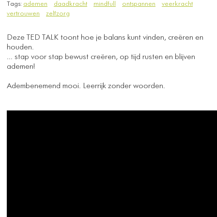
Tags:
ademen
daadkracht
mindfull
ontspannen
veerkracht
vertrouwen
zelfzorg
Deze TED TALK toont hoe je balans kunt vinden, creëren en
houden.
... stap voor stap bewust creëren, op tijd rusten en blijven
ademen!
Adembenemend mooi. Leerrijk zonder woorden.
​