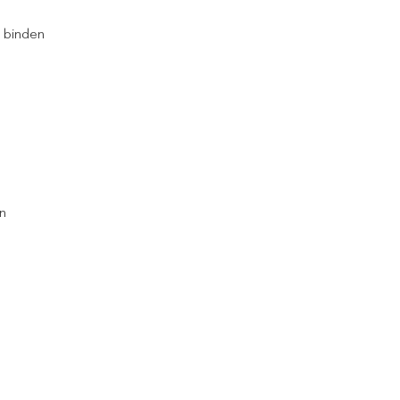
e binden
n