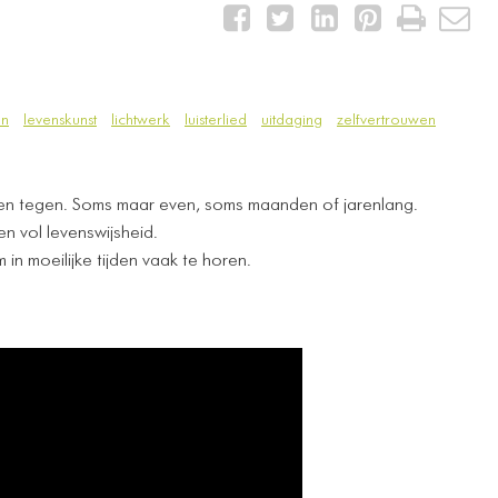
en
levenskunst
lichtwerk
luisterlied
uitdaging
zelfvertrouwen
ten tegen. Soms maar even, soms maanden of jarenlang.
n vol levenswijsheid.
in moeilijke tijden vaak te horen.