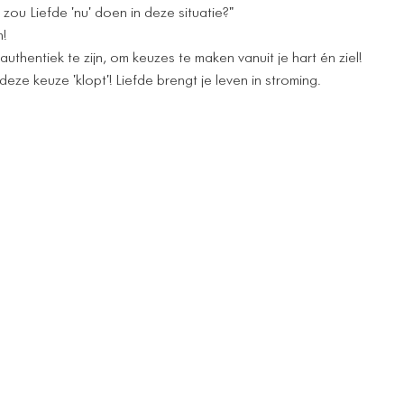
zou Liefde 'nu' doen in deze situatie?"
n!
hentiek te zijn, om keuzes te maken vanuit je hart én ziel!
deze keuze 'klopt'! Liefde brengt je leven in stroming.