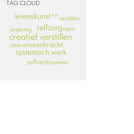
TAG CLOUD
levenskunst
fun
verstillen
zelfzorg
expo
zingeving
creatief verstillen
veerkracht
slow art
hsp
systemisch werk
zelfvertrouwen