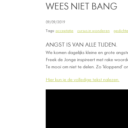
WEES NIET BANG
09/09/2019
Tags:
acceptatie
cursus in wonderen
gedicht
ANGST IS VAN ALLE TIJDEN.
We komen dagelijks kleine en grote angs
Freek de Jonge inspireert met rake woorde
Te mooi om niet te delen. Zo 'kloppend' om 
Hier kun je de volledige tekst nalezen.