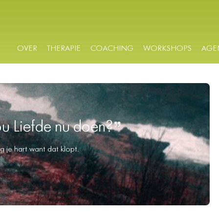
OVER
THERAPIE
COACHING
WORKSHOPS
AGE
u Liefde nu doen?
g je hart want dat klopt.