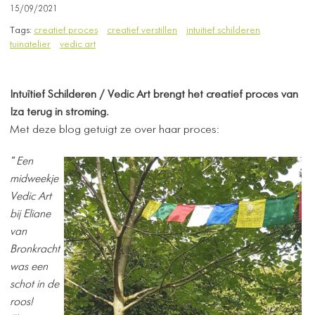
15/09/2021
Tags:
creatief proces
creatief verstillen
intuitief schilderen
tuinatelier
vedic art
Intuïtief Schilderen / Vedic Art brengt het creatief proces van
Iza terug in stroming.
Met deze blog getuigt ze over haar proces:
"
Een
midweekje
Vedic Art
bij Eliane
van
Bronkracht
was een
schot in de
roos! ​