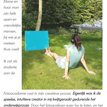
Eliane en
haar man
zijn hele
open en
vriendelijke
mensen,
bij wie je je
meteen
thuis voelt.
Ik zat als
studente
aan de
Fotoacadamie vast in mijn creatieve proces.
Eigenlijk was ik de
speelse, intuïtieve creator in mij kwijtgeraakt gedurende het
onderwijsproces
. Door het fotograferen even los te laten, en het