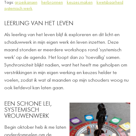
Tags:
groeikansen
herbronnen
keuzes maken
kwetsbaarheid
systemisch werk
LEERLING VAN HET LEVEN
Als leerling van het leven blijf ik exploreren en dit licht-en
schaduwwerk in mijn eigen werk én leven inzetten.​ Deze
maand stonden er meerdere workshops rond 'systemisch
werk' op de agenda. Het loopt dan zo 'toevallig' samen.
Synchroniciteit blijkt nadien, want het heeft me geholpen om
verstrikkingen in mijn eigen werking en keuzes helder te
voelen, zodat ik wat al maanden op mijn schouders woog nu
ook liefdevol kan laten gaan.
EEN SCHONE LEI,
SYSTEMISCH
VROUWENWERK
​Begin oktober heb ik me laten
onderdompelen om de