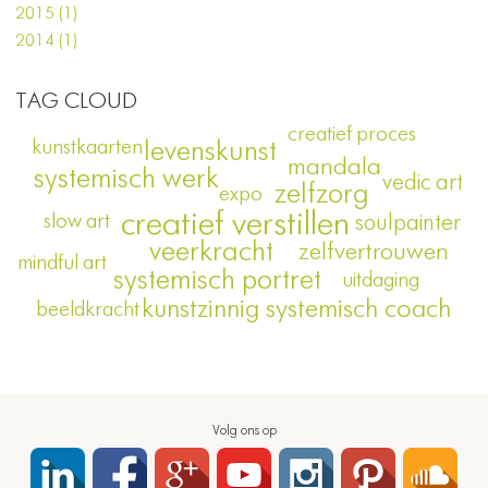
2015 (1)
2014 (1)
TAG CLOUD
creatief proces
kunstkaarten
levenskunst
mandala
systemisch werk
vedic art
zelfzorg
expo
creatief verstillen
slow art
soulpainter
veerkracht
zelfvertrouwen
mindful art
systemisch portret
uitdaging
kunstzinnig systemisch coach
beeldkracht
Volg ons op