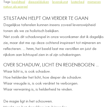
Tags:
beeldtaal
diepzielduiken
levenskunst
luisterlied
mijmeren
natuur als spiegel
STILSTAAN HELPT OM VERDER TE GAAN
Dagelijkse taferelen kunnen ineens zoveel levenswijsheid
tonen als we ze holistisch bekijken.
Net zoals dit schaduwspel in onze woonkamer dat ik dagelijks
zie, maar dat me op deze ochtend inspireert tot mijmeren en
reflecteren. ... hmm, het beeld laat me verstillen en juist de
rijkdom aan lichtsspel zien in al zijn schakeringen.
OVER SCHADUW, LICHT EN REGENBOGEN ...
Waar licht is, is ook schaduw.
Hoe helderder het licht, hoe dieper de schaduw.
Waar vreugde is, is ook verdriet te verborgen.
Waar verwarring is, is helderheid te vinden.
De magie ligt in het schouwen.