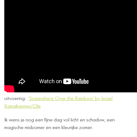
uitvoering:
'Somewhere Over the Rainbow' by Israel
Kamakawiwo'Ole
Ik wens je nog een fijne dag vol licht en schaduw, een
magische midzomer en een kleurijke zomer.