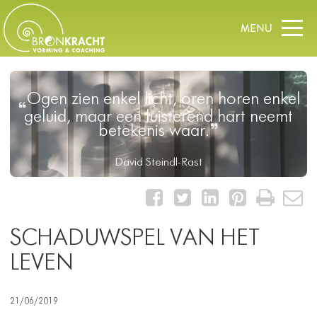
Ogen zien enkel licht, oren horen enkel
geluid, maar een luisterend hart neemt
betekenis waar.
David Steindl-Rast
SCHADUWSPEL VAN HET
LEVEN
21/06/2019