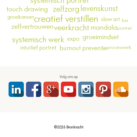
systemisch portret
levenskunst
zelfzorg
touch drawing
creatief verstillen
groeikansen
slow art
fun
zelfvertrouwen
veerkracht
mandala
portret
groeimindset
systemisch werk
expo
intuïtief portret
burnout preventie
proceswerk
Volg ons op
©2026 Bronkracht