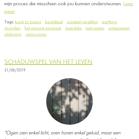
mijn proces die misschien ook jou kunnen ondersteunen.
Lees
meer
Tags:
back to basics
beeldtaal
creatief verstillen
earthing
gronden
het nieuwe normaal
mandala
niet weten
ontspannen
uitdaging
vertrouwen
SCHADUWSPEL VAN HET LEVEN
21/06/2019
"Ogen zien enkel licht, oren horen enkel geluid, maar een