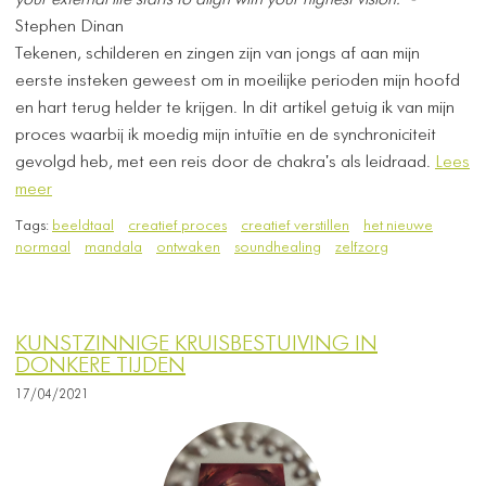
your external life starts to align with your highest vision." -
Stephen Dinan
Tekenen, schilderen en zingen zijn van jongs af aan mijn
eerste insteken geweest om in moeilijke perioden mijn hoofd
en hart terug helder te krijgen. In dit artikel getuig ik van mijn
proces waarbij ik moedig mijn intuïtie en de synchroniciteit
gevolgd heb, met een reis door de chakra's als leidraad.
Lees
meer
Tags:
beeldtaal
creatief proces
creatief verstillen
het nieuwe
normaal
mandala
ontwaken
soundhealing
zelfzorg
KUNSTZINNIGE KRUISBESTUIVING IN
DONKERE TIJDEN
17/04/2021