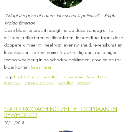
"Adopt the pace of nature. Her secret is patience" -
Ralph
Waldo Emerson
Deze bloemenpracht nodigt me op deze zondag uit tot
stilstaan, reflecteren en filosoferen. In beeldtaal toont deze
dappere klimmer mij heel wat levenswijsheid, levenskunst en
levenslessen. Je kunt namelijk ook rustig aan, op je eigen
tempo weelderig in de schaduw opklimmen, groeien en tot
bloei komen.
Lees meer
Tags:
back to basics
beeldtaal
imperfectie
levenskunst
mijmeren
natuur als spiegel
verstillen
zelfzorg
NATUURCOACHING ZET JE LOOPBAAN IN
BEWEGING !
20/11/2018