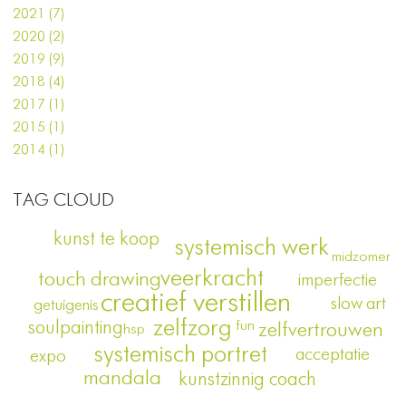
2021 (7)
2020 (2)
2019 (9)
2018 (4)
2017 (1)
2015 (1)
2014 (1)
TAG CLOUD
kunst te koop
systemisch werk
midzomer
veerkracht
touch drawing
imperfectie
creatief verstillen
slow art
getuigenis
zelfzorg
soulpainting
fun
zelfvertrouwen
hsp
systemisch portret
acceptatie
expo
mandala
kunstzinnig coach