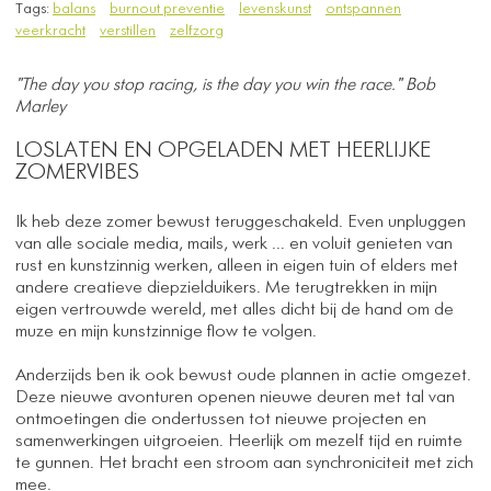
Tags:
balans
burnout preventie
levenskunst
ontspannen
veerkracht
verstillen
zelfzorg
"The day you stop racing, is the day you win the race." Bob
Marley
LOSLATEN EN OPGELADEN MET HEERLIJKE
ZOMERVIBES
Ik heb deze zomer bewust teruggeschakeld. Even unpluggen
van alle sociale media, mails, werk ... en voluit genieten van
rust en kunstzinnig werken, alleen in eigen tuin of elders met
andere creatieve diepzielduikers. Me terugtrekken in mijn
eigen vertrouwde wereld, met alles dicht bij de hand om de
muze en mijn kunstzinnige flow te volgen.
Anderzijds ben ik ook bewust oude plannen in actie omgezet.
Deze nieuwe avonturen openen nieuwe deuren met tal van
ontmoetingen die ondertussen tot nieuwe projecten en
samenwerkingen uitgroeien. Heerlijk om mezelf tijd en ruimte
te gunnen. Het bracht een stroom aan synchroniciteit met zich
mee.