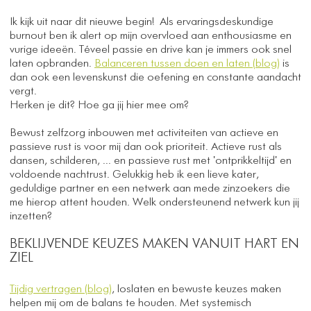
Ik kijk uit naar dit nieuwe begin! Als ervaringsdeskundige
burnout ben ik alert op mijn overvloed aan enthousiasme en
vurige ideeën. Téveel passie en drive kan je immers ook snel
laten opbranden.
Balanceren tussen doen en laten (blog)
is
dan ook een levenskunst die oefening en constante aandacht
vergt.
Herken je dit? Hoe ga jij hier mee om?
Bewust zelfzorg inbouwen met activiteiten van actieve en
passieve rust is voor mij dan ook prioriteit. Actieve rust als
dansen, schilderen, ... en passieve rust met 'ontprikkeltijd' en
voldoende nachtrust. Gelukkig heb ik een lieve kater,
geduldige partner en een netwerk aan mede zinzoekers die
me hierop attent houden. Welk ondersteunend netwerk kun jij
inzetten?
BEKLIJVENDE KEUZES MAKEN VANUIT HART EN
ZIEL
Tijdig vertragen (blog)
, loslaten en bewuste keuzes maken
helpen mij om de balans te houden. Met systemisch