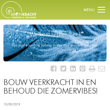
Welkom september !
The day you stop racing, is the day you win the race.
BOUW VEERKRACHT IN EN
BEHOUD DIE ZOMERVIBES!
13/09/2019