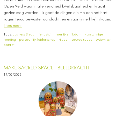
Zachte rituelen versterken mens en de ruimte. Het creëert een
Open Veld waar in alle veiligheid kwetsbaarheid en kracht
gezien mag worden. Ik geef de dingen die me aan het hart
liggen terug bewuster aandacht, en ervaar (innerlijke) rijkdom.
Lees meer
Tags:
business & soul
fengshui
innerlijke rijkdom
kunstzinnige
reading
persoonlijk leiderschap
ritueel
sacred space
systemisch
portret
MAKE SACRED SPACE - BEELDKRACHT
19/02/2023