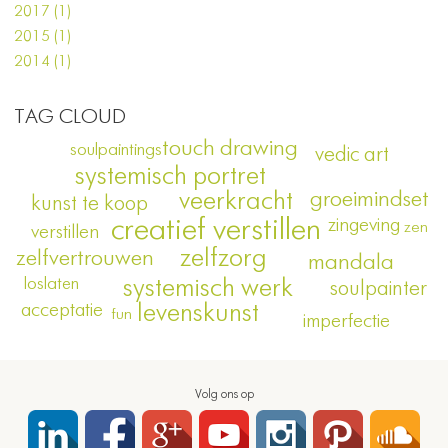
2017 (1)
2015 (1)
2014 (1)
TAG CLOUD
touch drawing
soulpaintings
vedic art
systemisch portret
veerkracht
groeimindset
kunst te koop
creatief verstillen
zingeving
zen
verstillen
zelfzorg
zelfvertrouwen
mandala
loslaten
systemisch werk
soulpainter
acceptatie
levenskunst
fun
imperfectie
Volg ons op