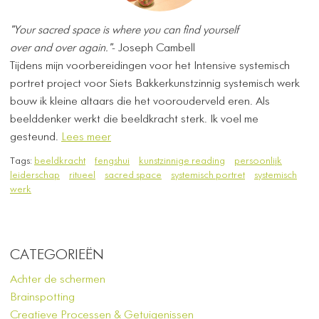
"Your sacred space is where you can find yourself
over and over again."
- Joseph Cambell
Tijdens mijn voorbereidingen voor het Intensive systemisch
portret project voor Siets Bakkerkunstzinnig systemisch werk
bouw ik kleine altaars die het voorouderveld eren. Als
beelddenker werkt die beeldkracht sterk. Ik voel me
gesteund.
Lees meer
Tags:
beeldkracht
fengshui
kunstzinnige reading
persoonlijk
leiderschap
ritueel
sacred space
systemisch portret
systemisch
werk
CATEGORIEËN
Achter de schermen
Brainspotting
Creatieve Processen & Getuigenissen