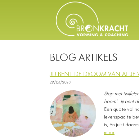
BLOG ARTIKELS
JIJ BENT DE DROOM VAN AL J
29/03/2023
Stop met twijfele
boom’. ​
Jij bent 
Een quote vol h
levenspad te b
is, én juist daa
meer