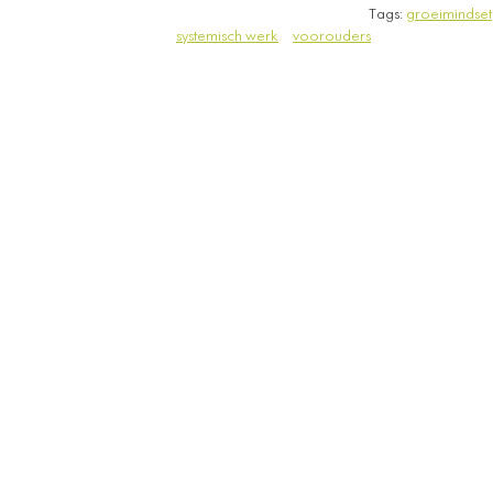
Tags:
groeimindset
systemisch werk
voorouders