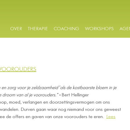
OVER
THERAPIE
COACHING
WORKSHOPS
AGE
E VOOROUDERS
n en zorg voor je zeldzaamheid ′als de kostbaarste bloem in je
de droom van al je voorouders."
-
Bert Hellinger
oop, moed, verlangen en doorzettingsvermogen om ons
ewandelen. Durven gaan waar nog niemand voor ons geweest
rmee de offers en gaven van onze voorouders te eren.
Lees