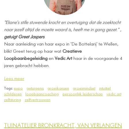
​"Eliane's stille stuwende kracht en overtuiging dat de zoektocht
naar jezelf altijd de moeite waard is, heeft me in gang gezet."
,
getuigt Greet Jaspers
Naar aanleiding van haar expo in 'De Bottelarij' te Wellen,
blikt Greet terug op haar wat
Creatieve
Loopbaanbegeleiding
en
Vedic Art
haar in de voorgaande 4
jaren gebracht hebben.
Lees meer
Tags:
expo
getuigenis
groeikansen
groeimindset
intuitief
schilderen
loopbaancoaching
persoonlijk leiderschap
vedic art
zelfsturing
zelfvertrouwen
TUINATELIER BRONKRACHT, VAN VERLANGEN