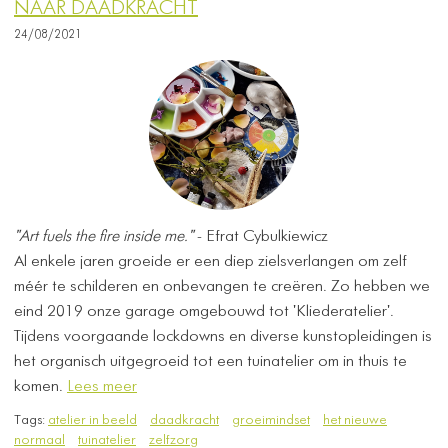
NAAR DAADKRACHT
24/08/2021
"Art fuels the fire inside me."
- Efrat Cybulkiewicz
Al enkele jaren groeide er een diep zielsverlangen om zelf
méér te schilderen en onbevangen te creëren. Zo hebben we
eind 2019 onze garage omgebouwd tot 'Kliederatelier'.
Tijdens voorgaande lockdowns en diverse kunstopleidingen is
het organisch uitgegroeid tot een tuinatelier om in thuis te
komen.
Lees meer
Tags:
atelier in beeld
daadkracht
groeimindset
het nieuwe
normaal
tuinatelier
zelfzorg