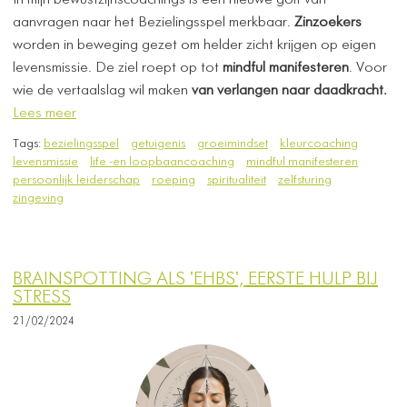
In mijn bewustzijnscoachings is een nieuwe golf van
aanvragen naar het Bezielingsspel merkbaar.
Zinzoekers
worden in beweging gezet om helder zicht krijgen op eigen
levensmissie. De ziel roept op tot
mindful manifesteren
. Voor
wie de vertaalslag wil maken
van verlangen naar daadkracht.
Lees meer
Tags:
bezielingsspel
getuigenis
groeimindset
kleurcoaching
levensmissie
life -en loopbaancoaching
mindful manifesteren
persoonlijk leiderschap
roeping
spiritualiteit
zelfsturing
zingeving
BRAINSPOTTING ALS 'EHBS', EERSTE HULP BIJ
STRESS
21/02/2024