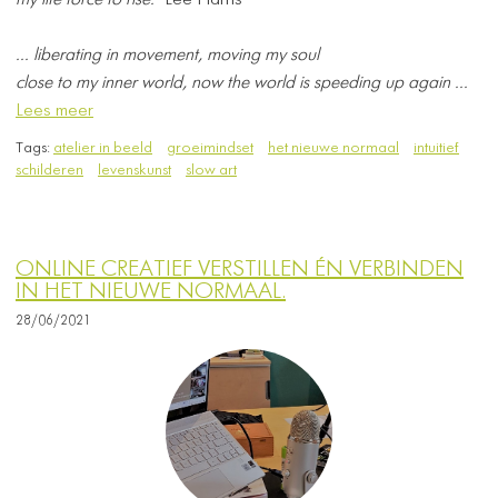
my life force to rise."
Lee Harris
... liberating in movement, moving my soul
close to my inner world, ​now the world is speeding up again ...
Lees meer
Tags:
atelier in beeld
groeimindset
het nieuwe normaal
intuitief
schilderen
levenskunst
slow art
ONLINE CREATIEF VERSTILLEN ÉN VERBINDEN
IN HET NIEUWE NORMAAL.
28/06/2021