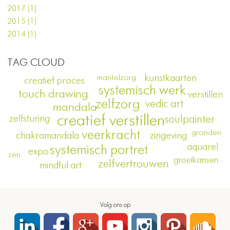
2017 (1)
2015 (1)
2014 (1)
TAG CLOUD
kunstkaarten
mantelzorg
creatief proces
systemisch werk
touch drawing
verstillen
zelfzorg
vedic art
mandala
creatief verstillen
zelfsturing
soulpainter
gronden
veerkracht
zingeving
chakramandala
aquarel
systemisch portret
expo
zen
groeikansen
zelfvertrouwen
mindful art
Volg ons op