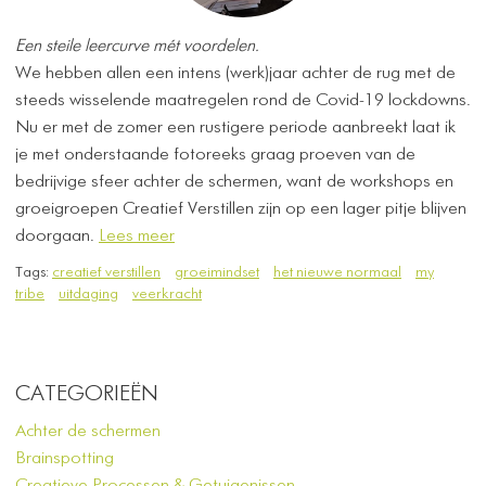
Een steile leercurve mét voordelen.
We hebben allen een intens (werk)jaar achter de rug met de
steeds wisselende maatregelen rond de Covid-19 lockdowns.
Nu er met de zomer een rustigere periode aanbreekt laat ik
je met onderstaande fotoreeks graag proeven van de
bedrijvige sfeer achter de schermen, want de workshops en
groeigroepen Creatief Verstillen zijn op een lager pitje blijven
doorgaan.
Lees meer
Tags:
creatief verstillen
groeimindset
het nieuwe normaal
my
tribe
uitdaging
veerkracht
CATEGORIEËN
Achter de schermen
Brainspotting