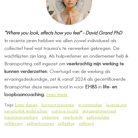
​"Where you look, effects how you feel" - David Grand PhD
​In recente jaren hebben we allen zowel individueel als
collectief heel wat trauma's te verwerken gekregen. De
wachtlijsten zijn lang. Als hulpverlener en ondernemer heb ik
Brainspotting zelf ingezet om
veerkrachtig mijn werking te
kunnen verderzetten
. Overtuigd van de werking als
ervaringsdeskundige, zet ik vanaf 2024 als gecertificeerde
Brainspotter deze nieuwe tool in voor
EHBS
in
life- en
loopbaancoaching.
Lees meer
Tags:
beter slapen
burnout preventie
groeimindset
levenskunst
persoonlijk leiderschap
rust in je hoofd
stressmanagement
traumaverwerking
uitdaging
veerkracht
zelfregulatie
zelfsturing
zelfvertrouwen
zelfzeker
zelfzorg