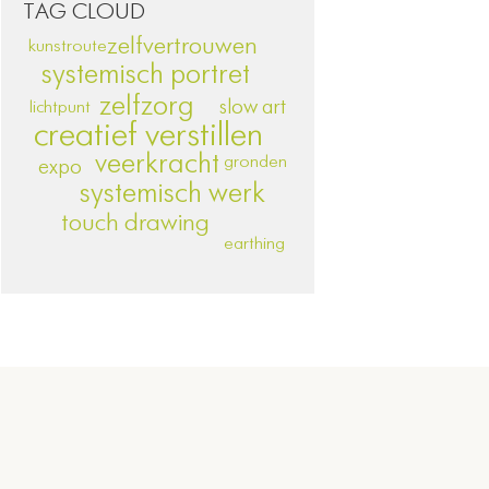
TAG CLOUD
zelfvertrouwen
kunstroute
systemisch portret
zelfzorg
slow art
lichtpunt
creatief verstillen
veerkracht
gronden
expo
systemisch werk
touch drawing
earthing