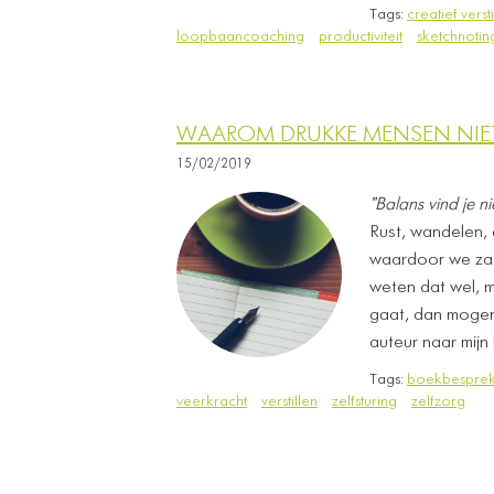
Tags:
creatief versti
loopbaancoaching
productiviteit
sketchnotin
WAAROM DRUKKE MENSEN NIET
15/02/2019
"Balans vind je nie
Rust, wandelen, c
waardoor we zach
weten dat wel, m
gaat, dan mogen 
auteur naar mijn
Tags:
boekbesprek
veerkracht
verstillen
zelfsturing
zelfzorg