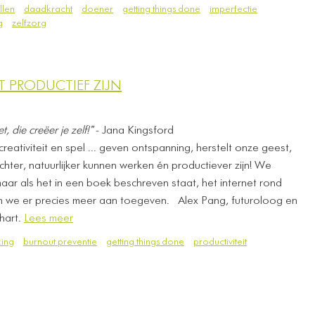
llen
daadkracht
doener
getting things done
imperfectie
g
zelfzorg
 PRODUCTIEF ZIJN
t, die creëer je zelf!"
- Jana Kingsford
reativiteit en spel ... geven ontspanning, herstelt onze geest,
ter, natuurlijker kunnen werken én productiever zijn! We
aar als het in een boek beschreven staat, het internet rond
we er precies meer aan toegeven. ​ ​ Alex Pang, futuroloog en
 hart.
Lees meer
ing
burnout preventie
getting things done
productiviteit