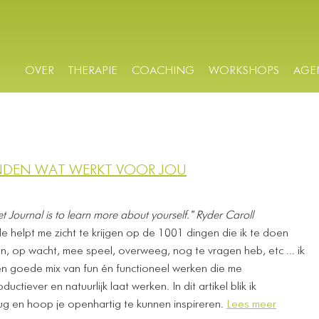
OVER
THERAPIE
COACHING
WORKSHOPS
AGE
INDEN WAT WERKT VOOR JOU
et Journal is to learn more about yourself." Ryder Caroll
helpt me zicht te krijgen op de 1001 dingen die ik te doen
n, op wacht, mee speel, overweeg, nog te vragen heb, etc ... ik
en goede mix van fun én functioneel werken die me
uctiever en natuurlijk laat werken. In dit artikel blik ik
ug en hoop je openhartig te kunnen inspireren.
Lees meer