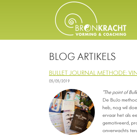
BLOG ARTIKELS
BULLET JOURNAL METHODE: V
05/05/2019
"The point of Bull
De BuJo methode 
heb, nog wil doe
ervaar het als e
gemotiveerd, prod
onverwachts ter