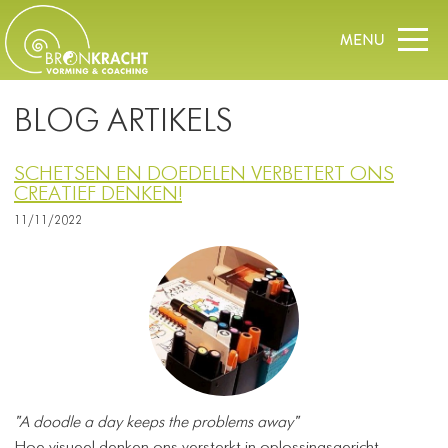
BLOG ARTIKELS
SCHETSEN EN DOEDELEN VERBETERT ONS
CREATIEF DENKEN!
11/11/2022
"A doodle a day keeps the problems away"