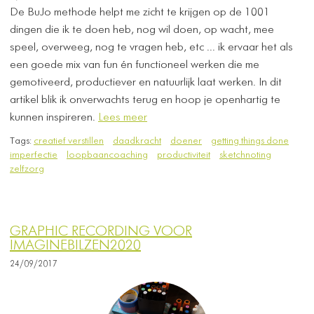
De BuJo methode helpt me zicht te krijgen op de 1001
dingen die ik te doen heb, nog wil doen, op wacht, mee
speel, overweeg, nog te vragen heb, etc ... ik ervaar het als
een goede mix van fun én functioneel werken die me
gemotiveerd, productiever en natuurlijk laat werken. In dit
artikel blik ik onverwachts terug en hoop je openhartig te
kunnen inspireren.
Lees meer
Tags:
creatief verstillen
daadkracht
doener
getting things done
imperfectie
loopbaancoaching
productiviteit
sketchnoting
zelfzorg
GRAPHIC RECORDING VOOR
IMAGINEBILZEN2020
24/09/2017