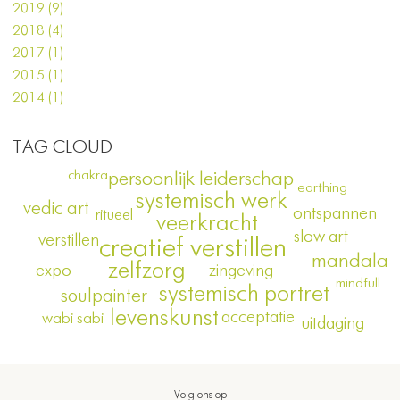
2019 (9)
2018 (4)
2017 (1)
2015 (1)
2014 (1)
TAG CLOUD
chakra
persoonlijk leiderschap
earthing
systemisch werk
vedic art
ontspannen
ritueel
veerkracht
slow art
verstillen
creatief verstillen
mandala
zelfzorg
expo
zingeving
mindfull
systemisch portret
soulpainter
levenskunst
acceptatie
wabi sabi
uitdaging
Volg ons op