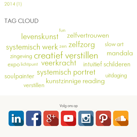
2014 (1)
TAG CLOUD
fun
zelfvertrouwen
levenskunst
zelfzorg
slow art
systemisch werk
zen
mandala
creatief verstillen
zingeving
veerkracht
intuitief schilderen
expo
lichtpunt
systemisch portret
uitdaging
soulpainter
kunstzinnige reading
verstillen
Volg ons op