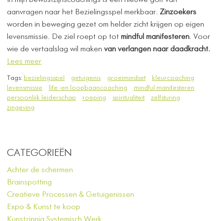
In mijn bewustzijnscoachings is een nieuwe golf van
aanvragen naar het Bezielingsspel merkbaar.
Zinzoekers
worden in beweging gezet om helder zicht krijgen op eigen
levensmissie. De ziel roept op tot
mindful manifesteren
. Voor
wie de vertaalslag wil maken
van verlangen naar daadkracht.
Lees meer
Tags:
bezielingsspel
getuigenis
groeimindset
kleurcoaching
levensmissie
life -en loopbaancoaching
mindful manifesteren
persoonlijk leiderschap
roeping
spiritualiteit
zelfsturing
zingeving
CATEGORIEËN
Achter de schermen
Brainspotting
Creatieve Processen & Getuigenissen
Expo & Kunst te koop
Kunstzinnig Systemisch Werk