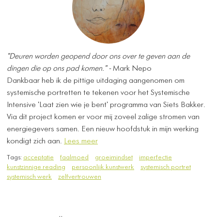
"Deuren worden geopend door ons over te geven aan de
dingen die op ons pad komen." -
Mark Nepo
​Dankbaar heb ik de pittige uitdaging aangenomen om
systemische portretten te tekenen voor het Systemische
Intensive 'Laat zien wie je bent' programma van Siets Bakker.
Via dit project komen er voor mij zoveel zalige stromen van
energiegevers samen. Een nieuw hoofdstuk in mijn werking
kondigt zich aan.
Lees meer
Tags:
acceptatie
faalmoed
groeimindset
imperfectie
kunstzinnige reading
persoonlijk kunstwerk
systemisch portret
systemisch werk
zelfvertrouwen