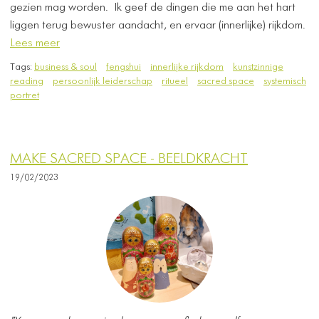
gezien mag worden. Ik geef de dingen die me aan het hart
liggen terug bewuster aandacht, en ervaar (innerlijke) rijkdom.
Lees meer
Tags:
business & soul
fengshui
innerlijke rijkdom
kunstzinnige
reading
persoonlijk leiderschap
ritueel
sacred space
systemisch
portret
MAKE SACRED SPACE - BEELDKRACHT
19/02/2023