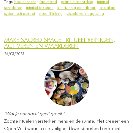
Tags:
beeldkracht
faalmoed
graphic recording
intuitief
schilderen
intuïtief tekenen
kunstzinnig dienstbaar
social art
systemisch portret
visual thinking
visuele verslaggeving
MAKE SACRED SPACE - RITUEEL REINIGEN,
ACTIVEREN EN WAARDEREN
26/03/2023
"Wat je aandacht geeft groeit."
Zachte rituelen versterken mens en de ruimte. Het creëert een
Open Veld waar in alle veiligheid kwetsbaarheid en kracht