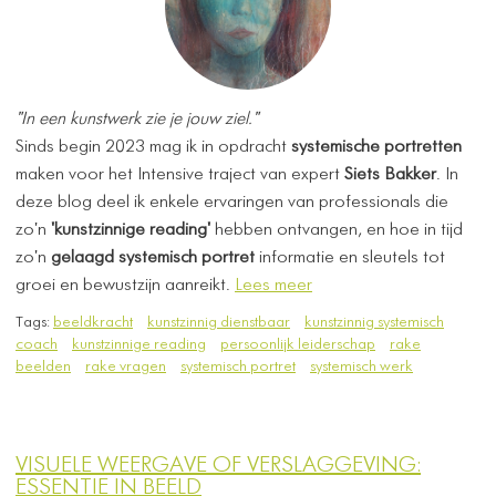
"In een kunstwerk zie je jouw ziel."
Sinds begin 2023 mag ik in opdracht
systemische portretten
maken voor het Intensive traject van expert
Siets Bakker
. In
deze blog deel ik enkele ervaringen van professionals die
zo'n
'kunstzinnige reading'
hebben ontvangen, en hoe in tijd
zo'n
gelaagd systemisch portret
informatie en sleutels tot
groei en bewustzijn aanreikt.
Lees meer
Tags:
beeldkracht
kunstzinnig dienstbaar
kunstzinnig systemisch
coach
kunstzinnige reading
persoonlijk leiderschap
rake
beelden
rake vragen
systemisch portret
systemisch werk
VISUELE WEERGAVE OF VERSLAGGEVING:
ESSENTIE IN BEELD