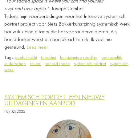
"Your sacred space is where you can find yourself
over and over again."
- Joseph Cambell
Tijdens mijn voorbereidingen voor het Intensive systemisch
portret project voor Siets Bakkerkunstzinnig systemisch werk
bouw ik kleine altaars die het voorouderveld eren. Als
beelddenker werkt die beeldkracht sterk. Ik voel me
gesteund.
Lees meer
Tags:
beeldkracht
fengshui
kunstzinnige reading
persoonlijk
leiderschap
ritueel
sacred space
systemisch portret
systemisch
werk
SYSTEMISCH PORTRET, EEN NIEUWE
UITDAGING EN AANBOD
05/02/2023