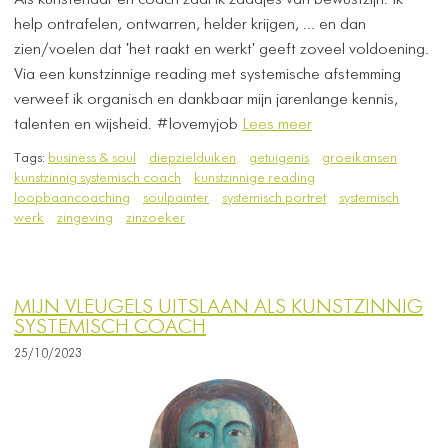
Als kunstenaar en coach zaai ik zaadjes van bewustzijn. Ik
help ontrafelen, ontwarren, helder krijgen, ... en dan
zien/voelen dat 'het raakt en werkt' geeft zoveel voldoening.
Via een kunstzinnige reading met systemische afstemming
verweef ik organisch en dankbaar mijn jarenlange kennis,
talenten en wijsheid. #lovemyjob
Lees meer
Tags:
business & soul
diepzielduiken
getuigenis
groeikansen
kunstzinnig systemisch coach
kunstzinnige reading
loopbaancoaching
soulpainter
systemisch portret
systemisch
werk
zingeving
zinzoeker
MIJN VLEUGELS UITSLAAN ALS KUNSTZINNIG
SYSTEMISCH COACH
25/10/2023