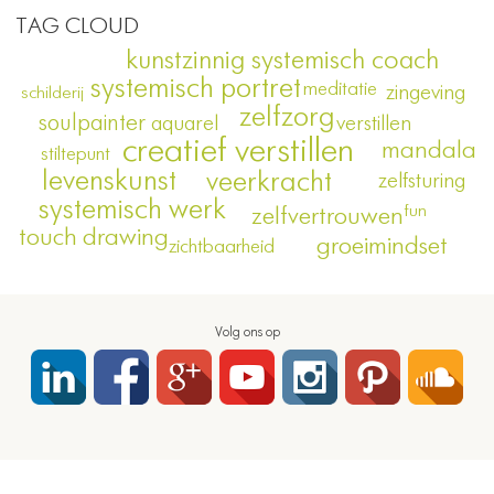
TAG CLOUD
kunstzinnig systemisch coach
systemisch portret
meditatie
zingeving
schilderij
zelfzorg
soulpainter
verstillen
aquarel
creatief verstillen
mandala
stiltepunt
levenskunst
veerkracht
zelfsturing
systemisch werk
fun
zelfvertrouwen
touch drawing
groeimindset
zichtbaarheid
Volg ons op