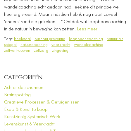
Myriam bekent na haar eerste natuurcoaching : "Voor ik
wandelcoaching echt gedaan had, leek me dit principe wel
heel erg vreemd. Maar sindsdien heb ik nog nooit zoveel
'anders' rond me gekeken. ..." Ontdek wat loopbaancoaching
in de natuur in beweging kan zetten.
Lees meer
Tags:
beeldtaal
burnout preventie
loopbaancoaching
natuur als
spiegel
natuurcoaching
veerkracht
wandelcoaching
zelfvertrouwen
zelfzorg
zingeving
CATEGORIEËN
Achter de schermen
Brainspotting
Creatieve Processen & Getuigenissen
Expo & Kunst te koop
Kunstzinnig Systemisch Werk
Levenskunst & Veerkracht