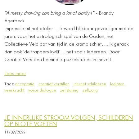
"A messy drawing can bring a lot of clarity !
" - Brandy
Agerbeck
Impressie uit het atelier ... Ik word blijkbaar gevoeliger met de
jaren: voor het astrologisch spel van de Goden, het
Collectieve Veld dat van tijd in de kramp schiet, ... Ik geraak
dan ook 'de trappers kwijt' ... net zoals iedereen. Door
Creatief Verstillen hervind ik puzzelstukjes in mezelf.
Lees meer
Tags:
acceptatie
creatief verstillen
intuitief schilderen
loslaten
veerkracht
voice dialogue
zelfsturing
zelfzorg
JE INNERLIJKE STROOM VOLGEN, SCHILDEREN
OP BLOTE VOETEN
11/09/2022