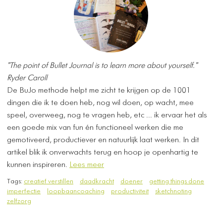
"The point of Bullet Journal is to learn more about yourself."
Ryder Caroll
De BuJo methode helpt me zicht te krijgen op de 1001
dingen die ik te doen heb, nog wil doen, op wacht, mee
speel, overweeg, nog te vragen heb, etc ... ik ervaar het als
een goede mix van fun én functioneel werken die me
gemotiveerd, productiever en natuurlijk laat werken. In dit
artikel blik ik onverwachts terug en hoop je openhartig te
kunnen inspireren.
Lees meer
Tags:
creatief verstillen
daadkracht
doener
getting things done
imperfectie
loopbaancoaching
productiviteit
sketchnoting
zelfzorg