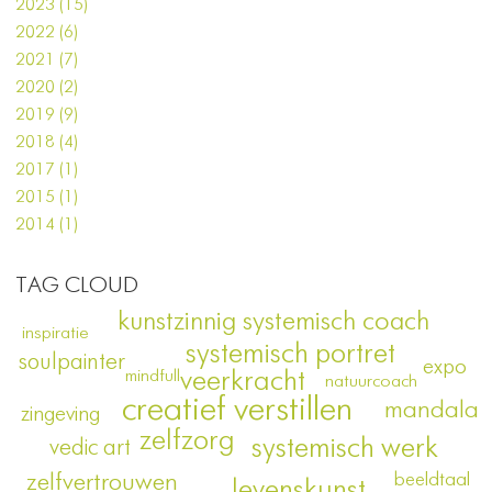
2023 (15)
2022 (6)
2021 (7)
2020 (2)
2019 (9)
2018 (4)
2017 (1)
2015 (1)
2014 (1)
TAG CLOUD
kunstzinnig systemisch coach
inspiratie
systemisch portret
soulpainter
expo
veerkracht
mindfull
natuurcoach
creatief verstillen
mandala
zingeving
zelfzorg
systemisch werk
vedic art
beeldtaal
zelfvertrouwen
levenskunst