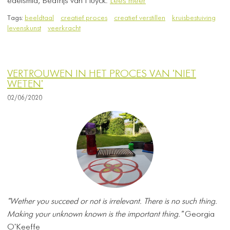
edelsmid, Beatrijs van Huyck.
Lees meer
Tags:
beeldtaal
creatief proces
creatief verstillen
kruisbestuiving
levenskunst
veerkracht
VERTROUWEN IN HET PROCES VAN 'NIET
WETEN'
02/06/2020
"Wether you succeed or not is irrelevant. There is no such thing.
Making your unknown known is the important thing."
Georgia
O'Keeffe