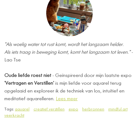
"Als woelig water tot rust komt, wordt het langzaam helder.
Als iets traag in beweging komt, komt het langzaam tot leven."
-
Lao Tse
Oude liefde roest niet
- Geïnspireerd door mijn laatste expo
'Vertragen en Verstillen'
is mijn liefde voor aquarel terug
opgelaaid en exploreer ik de techniek van los, intuïtief en
meditatief aquarelleren.
Lees meer
Tags:
aquarel
creatief verstillen
expo
herbronnen
mindful art
veerkracht