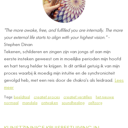
"The more awake, free, and fulfilled you are internally. The more
your external life starts to align with your highest vision." -
Stephen Dinan
Tekenen, schilderen en zingen zijn van jongs af aan mijn
eerste insteken geweest om in moeilijke perioden mijn hoofd
en hart terug helder te krijgen. In dit artikel getuig ik van mijn
proces waarbij ik moedig mijn intuïtie en de synchroniciteit
gevolgd heb, met een reis door de chakra's als leidraad.
Lees
meer
Tags:
beeldtaal
creatief proces
creatief verstillen
het nieuwe
normaal
mandala
ontwaken
soundhealing
zelfzorg