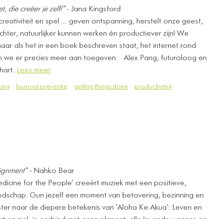
t, die creëer je zelf!"
- Jana Kingsford
reativiteit en spel ... geven ontspanning, herstelt onze geest,
ter, natuurlijker kunnen werken én productiever zijn! We
aar als het in een boek beschreven staat, het internet rond
we er precies meer aan toegeven. ​ ​ Alex Pang, futuroloog en
 hart.
Lees meer
ing
burnout preventie
getting things done
productiviteit
ignment" -
Nahko Bear
icine for the People' creeërt muziek met een positieve,
odschap. Gun jezelf een moment van betovering, bezinning en
ster naar de diepere betekenis van 'Aloha Ke Akua': Leven en