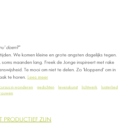
nu' doen?"
e tijden. We komen kleine en grote angsten dagelijks tegen.
 soms maanden lang. Freek de Jonge inspireert met rake
nswijsheid. Te mooi om niet te delen. Zo 'kloppend' om in
vaak te horen.
Lees meer
cursus in wonderen
gedichten
levenskunst
lichtwerk
luisterlied
trouwen
 PRODUCTIEF ZIJN