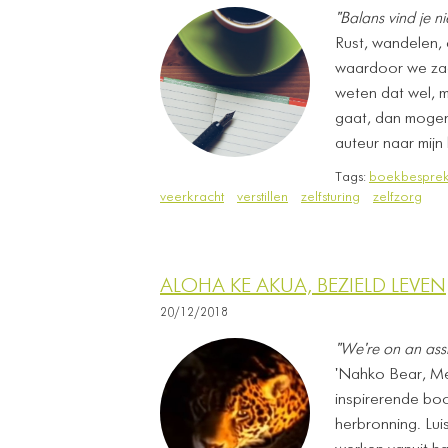
"Balans vind je nie
Rust, wandelen, c
waardoor we zach
weten dat wel, m
gaat, dan mogen 
auteur naar mijn
Tags:
boekbesprek
veerkracht
verstillen
zelfsturing
zelfzorg
ALOHA KE AKUA, BEZIELD LEVEN
20/12/2018
"We're on an ass
'Nahko Bear, Med
inspirerende bo
herbronning. Lui