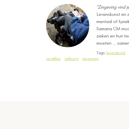
"Zingeving vind j
Levenskunst en z
mentaal of fysiek
Samana CM mocht
zieken en hun te
moeten ... same
Tags:
levenskunst
verstillen
zelfzorg
zingeving