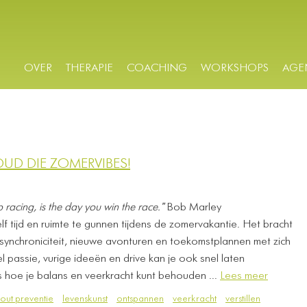
OVER
THERAPIE
COACHING
WORKSHOPS
AGE
UD DIE ZOMERVIBES!
 racing, is the day you win the race."
Bob Marley
lf tijd en ruimte te gunnen tijdens de zomervakantie. Het bracht
synchroniciteit, nieuwe avonturen en toekomstplannen met zich
 passie, vurige ideeën en drive kan je ook snel laten
 hoe je balans en veerkracht kunt behouden ...
Lees meer
out preventie
levenskunst
ontspannen
veerkracht
verstillen