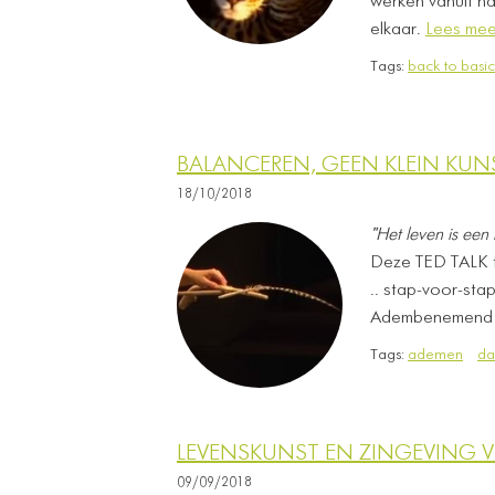
werken vanuit ha
elkaar.
Lees mee
Tags:
back to basic
BALANCEREN, GEEN KLEIN KUNS
18/10/2018
"Het leven is een
Deze TED TALK t
.. stap-voor-stap
Adembenemend mo
Tags:
ademen
da
LEVENSKUNST EN ZINGEVING V
09/09/2018