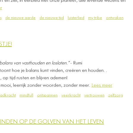
rt en ziel, in eerbied met onze planeet, alle levende wezens en
r
s
de nieuwe aarde
de nieuwe tijd
luisterlied
my tribe
ontwaken
TJE!
 balans van vasthouden en loslaten."
- Rumi
oont hoe je balans kunt vinden, creëren en houden. .
, op tijd rusten en blijven ademen!
oi, leerrijk zonder woorden, zonder meer.
Lees meer
adkracht
mindfull
ontspannen
veerkracht
vertrouwen
zelfzorg
INDEN OP DE GOLVEN VAN HET LEVEN