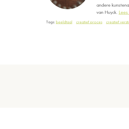
andere kunstenaa
van Huyck.
Lees
Tags:
beeldtaal
creatief proces
creatief versti