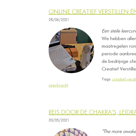
ONLINE CREATIEF VERSTILLEN 
28/06/2021
Een steile leercu
We hebben allen 
maatregelen ron
periode aanbree
de bedrijvige s
Creatief Verstill
Tags:
creatief versti
veerkracht
REIS DOOR DE CHAKRA'S, LEI
30/05/2021
"The more awake, f