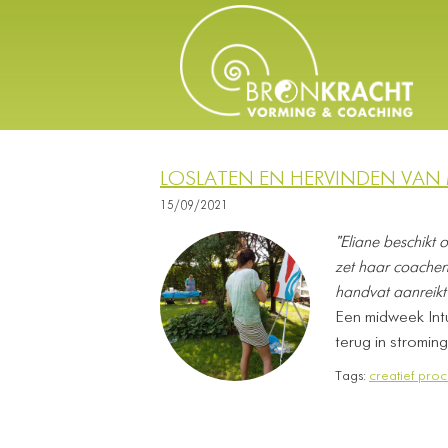
LOSLATEN EN HERVINDEN VAN M
15/09/2021
"Eliane beschikt 
zet haar coachend
handvat aanreikt
Een midweek Intu
terug in stromin
Tags:
creatief proc