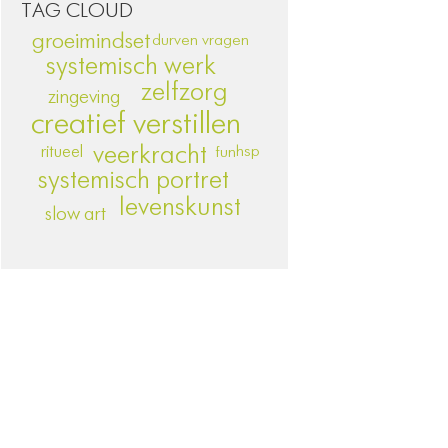
TAG CLOUD
groeimindset
durven vragen
systemisch werk
zelfzorg
zingeving
creatief verstillen
veerkracht
ritueel
hsp
fun
systemisch portret
levenskunst
slow art