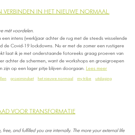
ÉN VERBINDEN IN HET NIEUWE NORMAAL.
rve mét voordelen.
een intens (werk)jaar achter de rug met de steeds wisselende
d de Covid-19 lockdowns. Nu er met de zomer een rustigere
kt laat ik je met onderstaande fotoreeks graag proeven van
feer achter de schermen, want de workshops en groeigroepen
en zijn op een lager pitje blijven doorgaan.
Lees meer
llen
groeimindset
het nieuwe normaal
my tribe
uitdaging
DRAAD VOOR TRANSFORMATIE
ree, and fulfilled you are internally. The more your external life