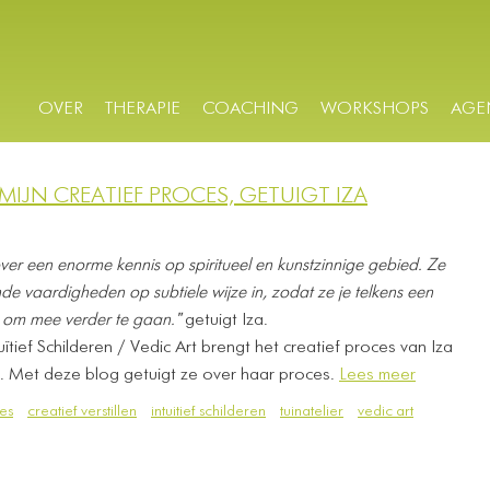
OVER
THERAPIE
COACHING
WORKSHOPS
AGE
IJN CREATIEF PROCES, GETUIGT IZA
over een enorme kennis op spiritueel en kunstzinnige gebied. Ze
e vaardigheden op subtiele wijze in, zodat ze je telkens een
 om mee verder te gaan."
getuigt Iza.
ïtief Schilderen / Vedic Art brengt het creatief proces van Iza
g. Met deze blog getuigt ze over haar proces.
Lees meer
es
creatief verstillen
intuitief schilderen
tuinatelier
vedic art