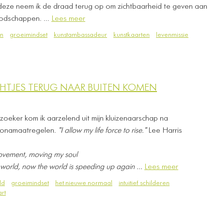
 deze neem ik de draad terug op om zichtbaarheid te geven aan
oodschappen. ...
Lees meer
en
groeimindset
kunstambassadeur
kunstkaarten
levenmissie
CHTJES TERUG NAAR BUITEN KOMEN
inzoeker kom ik aarzelend uit mijn kluizenaarschap na
ronamaatregelen.
"I allow my life force to rise."
Lee Harris
 movement, moving my soul
 world, ​now the world is speeding up again ...
Lees meer
ld
groeimindset
het nieuwe normaal
intuitief schilderen
art