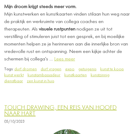
Mijn droom krijgt steeds meer vorm.
Mijn kunstwerken en kunstkaarten vinden stilaan hun weg naar
de praktijk en werkruimte van collega coaches en
therapeuten. Als
visuele rustpunten
nodigen ze uit tot
verstilling of stimuleren juist tot een gesprek, en bij moeilijke
momenten helpen ze je herinneren aan die innerlijke bron van
vredevolle rust en ontspanning. Neem een kijkje achter de
schermen bij collega's ...
Lees meer
Tags:
durf dromen
durf vragen
expo
getuigenis
kunst te koop
kunst werkt
kunstambassadeur
kunstkaarten
kunstzinnig
dienstbaar
zen kunst in huis
TOUCH DRAWING, EEN REIS VAN HOOFD
NAAR HART
05/10/2023