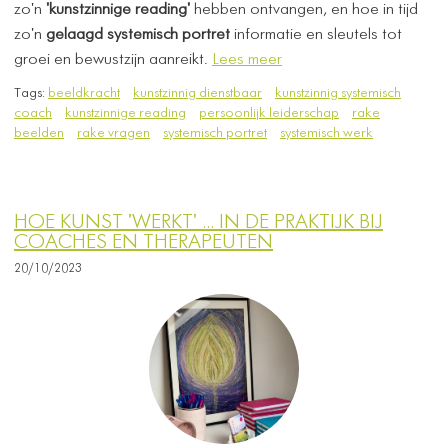
zo'n
'kunstzinnige reading'
hebben ontvangen, en hoe in tijd
zo'n
gelaagd systemisch portret
informatie en sleutels tot
groei en bewustzijn aanreikt.
Lees meer
Tags:
beeldkracht
kunstzinnig dienstbaar
kunstzinnig systemisch
coach
kunstzinnige reading
persoonlijk leiderschap
rake
beelden
rake vragen
systemisch portret
systemisch werk
HOE KUNST 'WERKT' ... IN DE PRAKTIJK BIJ
COACHES EN THERAPEUTEN
20/10/2023