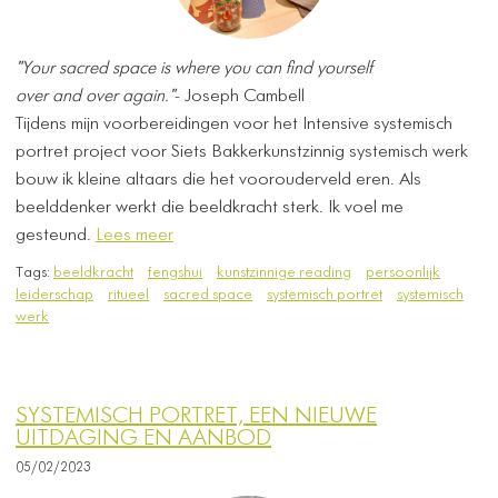
"Your sacred space is where you can find yourself
over and over again."
- Joseph Cambell
Tijdens mijn voorbereidingen voor het Intensive systemisch
portret project voor Siets Bakkerkunstzinnig systemisch werk
bouw ik kleine altaars die het voorouderveld eren. Als
beelddenker werkt die beeldkracht sterk. Ik voel me
gesteund.
Lees meer
Tags:
beeldkracht
fengshui
kunstzinnige reading
persoonlijk
leiderschap
ritueel
sacred space
systemisch portret
systemisch
werk
SYSTEMISCH PORTRET, EEN NIEUWE
UITDAGING EN AANBOD
05/02/2023