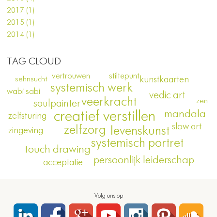
2017 (1)
2015 (1)
2014 (1)
TAG CLOUD
vertrouwen
stiltepunt
kunstkaarten
sehnsucht
systemisch werk
wabi sabi
vedic art
veerkracht
zen
soulpainter
creatief verstillen
mandala
zelfsturing
slow art
zelfzorg
levenskunst
zingeving
systemisch portret
touch drawing
persoonlijk leiderschap
acceptatie
Volg ons op