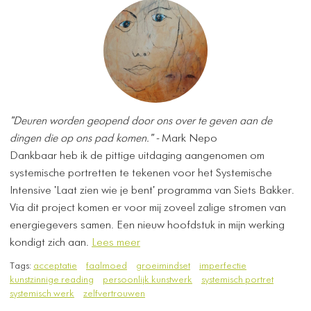
"Deuren worden geopend door ons over te geven aan de
dingen die op ons pad komen." -
Mark Nepo
​Dankbaar heb ik de pittige uitdaging aangenomen om
systemische portretten te tekenen voor het Systemische
Intensive 'Laat zien wie je bent' programma van Siets Bakker.
Via dit project komen er voor mij zoveel zalige stromen van
energiegevers samen. Een nieuw hoofdstuk in mijn werking
kondigt zich aan.
Lees meer
Tags:
acceptatie
faalmoed
groeimindset
imperfectie
kunstzinnige reading
persoonlijk kunstwerk
systemisch portret
systemisch werk
zelfvertrouwen