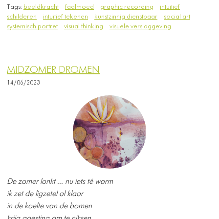
Tags:
beeldkracht
faalmoed
graphic recording
intuitief
schilderen
intuïtief tekenen
kunstzinnig dienstbaar
social art
systemisch portret
visual thinking
visuele verslaggeving
MIDZOMER DROMEN
14/06/2023
De zomer lonkt ... nu iets té warm
ik zet de ligzetel al klaar
in de koelte van de bomen
krijg goesting om te niksen ...