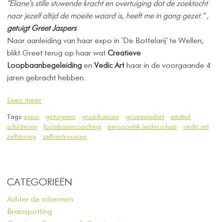
​"Eliane's stille stuwende kracht en overtuiging dat de zoektocht
naar jezelf altijd de moeite waard is, heeft me in gang gezet."
,
getuigt Greet Jaspers
Naar aanleiding van haar expo in 'De Bottelarij' te Wellen,
blikt Greet terug op haar wat
Creatieve
Loopbaanbegeleiding
en
Vedic Art
haar in de voorgaande 4
jaren gebracht hebben.
Lees meer
Tags:
expo
getuigenis
groeikansen
groeimindset
intuitief
schilderen
loopbaancoaching
persoonlijk leiderschap
vedic art
zelfsturing
zelfvertrouwen
CATEGORIEËN
Achter de schermen
Brainspotting