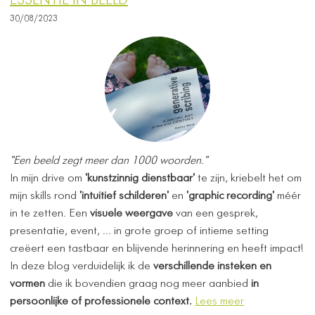
ESSENTIE IN BEELD
30/08/2023
"Een beeld zegt meer dan 1000 woorden."
In mijn drive om
'kunstzinnig dienstbaar'
te zijn, kriebelt het om
mijn skills rond
'intuitief schilderen'
en
'graphic recording'
méér
in te zetten. Een
visuele weergave
van een gesprek,
presentatie, event, ... in grote groep of intieme setting
creëert een tastbaar en blijvende herinnering en heeft impact!
In deze blog verduidelijk ik de
verschillende insteken en
vormen
die ik bovendien graag nog meer aanbied
in
persoonlijke of professionele context.
Lees meer