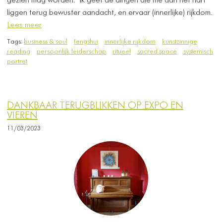
gezien mag worden. Ik geef de dingen die me aan het hart
liggen terug bewuster aandacht, en ervaar (innerlijke) rijkdom.
Lees meer
Tags:
business & soul
fengshui
innerlijke rijkdom
kunstzinnige
reading
persoonlijk leiderschap
ritueel
sacred space
systemisch
portret
DANKBAAR TERUGBLIKKEN OP EXPO EN
VIEREN
11/03/2023