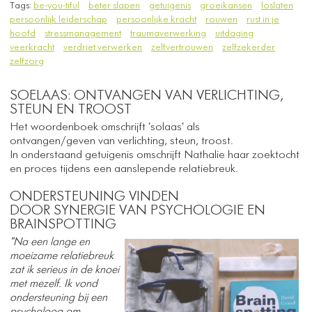
Tags:
be-you-tiful
beter slapen
getuigenis
groeikansen
loslaten
persoonlijk leiderschap
persoonlijke kracht
rouwen
rust in je
hoofd
stressmanagement
traumaverwerking
uitdaging
veerkracht
verdriet verwerken
zelfvertrouwen
zelfzekerder
zelfzorg
SOELAAS: ONTVANGEN VAN VERLICHTING,
STEUN EN TROOST
Het woordenboek omschrijft 'solaas' als
ontvangen/geven van verlichting, steun, troost.
In onderstaand getuigenis omschrijft Nathalie haar zoektocht
en proces tijdens een aanslepende relatiebreuk.
ONDERSTEUNING VINDEN
DOOR SYNERGIE VAN PSYCHOLOGIE EN
BRAINSPOTTING
"Na een lange en
moeizame relatiebreuk
zat ik serieus in de knoei
met mezelf. ​Ik vond
ondersteuning bij een