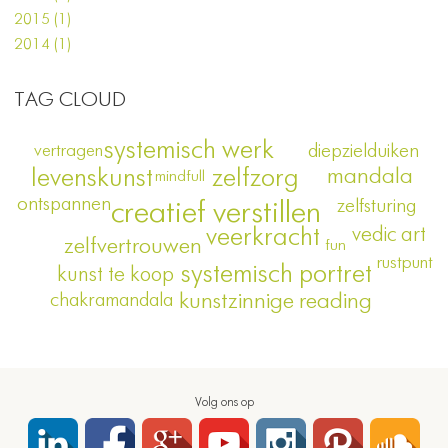
2015 (1)
2014 (1)
TAG CLOUD
systemisch werk
vertragen
diepzielduiken
mandala
zelfzorg
levenskunst
mindfull
ontspannen
zelfsturing
creatief verstillen
vedic art
veerkracht
zelfvertrouwen
fun
rustpunt
systemisch portret
kunst te koop
kunstzinnige reading
chakramandala
Volg ons op