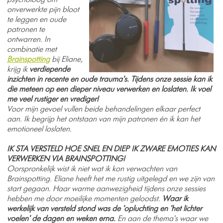
psycholoog om
onverwerkte pijn bloot
te leggen en oude
patronen te
ontwarren. In
combinatie met
Brainspotting
bij Eliane,
krijg ik
verdiepende
inzichten in recente en oude trauma's. Tijdens onze sessie kan ik
die meteen op een dieper niveau verwerken en loslaten.
Ik voel
me veel rustiger en vrediger!
Voor mijn gevoel vullen beide behandelingen elkaar perfect
aan. Ik begrijp het ontstaan van mijn patronen én ik kan het
emotioneel loslaten.
IK STA VERSTELD HOE SNEL EN DIEP IK ZWARE EMOTIES KAN
VERWERKEN VIA BRAINSPOTTING!
Oorspronkelijk wist ik niet wat ik kon verwachten van
Brainspotting. Eliane heeft het me rustig uitgelegd en we zijn van
start gegaan. Haar warme aanwezigheid tijdens onze sessies
hebben me door moeilijke momenten geloodst.
Waar ik
werkelijk van versteld stond was de 'opluchting en 'het lichter
voelen' de dagen en weken erna.
En aan de thema's waar we