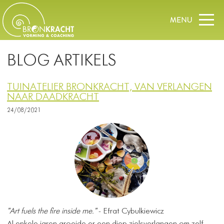
BLOG ARTIKELS
TUINATELIER BRONKRACHT, VAN VERLANGEN
NAAR DAADKRACHT
24/08/2021
"Art fuels the fire inside me."
- Efrat Cybulkiewicz