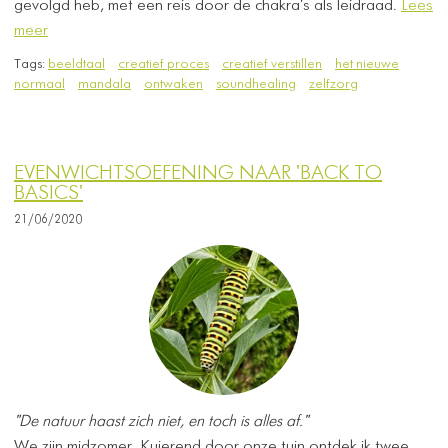
gevolgd heb, met een reis door de chakra's als leidraad.
Lees
meer
Tags:
beeldtaal
creatief proces
creatief verstillen
het nieuwe
normaal
mandala
ontwaken
soundhealing
zelfzorg
EVENWICHTSOEFENING NAAR 'BACK TO
BASICS'
21/06/2020
"De natuur haast zich niet, en toch is alles af."
We zijn midzomer. Kuierend door onze tuin ontdek ik twee