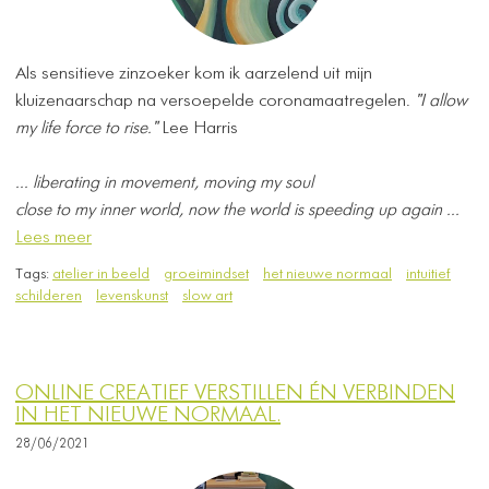
Als sensitieve zinzoeker kom ik aarzelend uit mijn
kluizenaarschap na versoepelde coronamaatregelen.
"I allow
my life force to rise."
Lee Harris
... liberating in movement, moving my soul
close to my inner world, ​now the world is speeding up again ...
Lees meer
Tags:
atelier in beeld
groeimindset
het nieuwe normaal
intuitief
schilderen
levenskunst
slow art
ONLINE CREATIEF VERSTILLEN ÉN VERBINDEN
IN HET NIEUWE NORMAAL.
28/06/2021