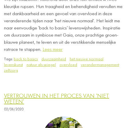
kleurijke rupsen. Hun traagheid en behendigheid vervullen me
met dankbaarheid en een gevoel van overvloed in deze
veranderende tijden naar 'het nieuwe normaal'. Het leidt me
naar eenvoudige 'back to basics' levenswijsheden
.
Inspiratie
om duurzaam in symbiose met Gaia, onze prachtige groen-
blauwe planeet, te leven en uit de verstikkende menselijke
ratrace te stappen.
Lees meer
Tags:
back to basics
duurzaamheid
het nieuwe normaal
levenskunst
natuur als spiegel
overvloed
verandermanagement
zelfzorg
VERTROUWEN IN HET PROCES VAN 'NIET
WETEN'
02/06/2020