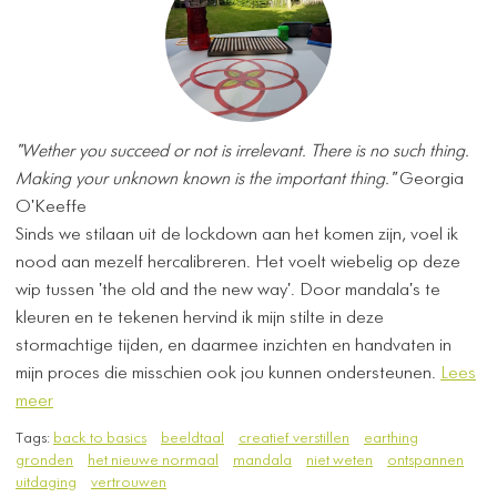
"Wether you succeed or not is irrelevant. There is no such thing.
Making your unknown known is the important thing."
Georgia
O'Keeffe
Sinds we stilaan uit de lockdown aan het komen zijn, voel ik
nood aan mezelf hercalibreren. Het voelt wiebelig op deze
wip tussen 'the old and the new way'. Door mandala's te
kleuren en te tekenen hervind ik mijn stilte in deze
stormachtige tijden, en daarmee inzichten en handvaten in
mijn proces die misschien ook jou kunnen ondersteunen.
Lees
meer
Tags:
back to basics
beeldtaal
creatief verstillen
earthing
gronden
het nieuwe normaal
mandala
niet weten
ontspannen
uitdaging
vertrouwen