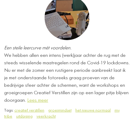
Een steile leercurve mét voordelen.
We hebben allen een intens (werk)jaar achter de rug met de
steeds wisselende maatregelen rond de Covid-19 lockdowns.
Nu er met de zomer een rustigere periode aanbreekt laat ik
je met onderstaande fotoreeks graag proeven van de
bedrijvige sfeer achter de schermen, want de workshops en
groeigroepen Creatief Verstillen zijn op een lager pitje blijven
doorgaan.
Lees meer
Tags:
creatief verstillen
groeimindset
het nieuwe normaal
my
tribe
uitdaging
veerkracht