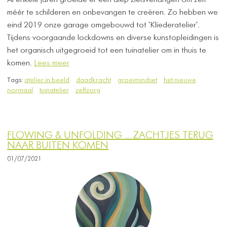
Al enkele jaren groeide er een diep zielsverlangen om zelf
méér te schilderen en onbevangen te creëren. Zo hebben we
eind 2019 onze garage omgebouwd tot 'Kliederatelier'.
Tijdens voorgaande lockdowns en diverse kunstopleidingen is
het organisch uitgegroeid tot een tuinatelier om in thuis te
komen.
Lees meer
Tags:
atelier in beeld
daadkracht
groeimindset
het nieuwe
normaal
tuinatelier
zelfzorg
FLOWING & UNFOLDING ... ZACHTJES TERUG
NAAR BUITEN KOMEN
01/07/2021